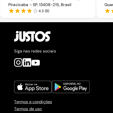
Piracicaba - SP, 13408-215, Brasil
Guar
4.3
(
8
)
Siga nas redes sociais
Termos e condições
Termos de uso