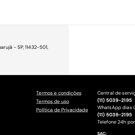
arujá - SP, 11432-501,
Termos e condições
Central de servi
(11) 5039-2195
Termos de uso
WhatsApp dias ú
Política de Privacidade
(11) 5039-2195
‍Telefone 24h por
SAC: