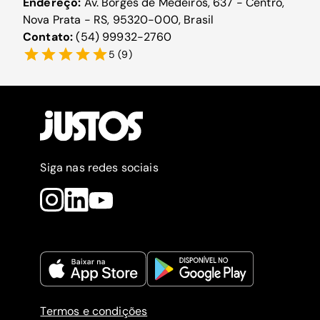
Endereço:
Av. Borges de Medeiros, 637 - Centro,
Nova Prata - RS, 95320-000, Brasil
Contato:
(54) 99932-2760
5
(
9
)
Siga nas redes sociais
Termos e condições