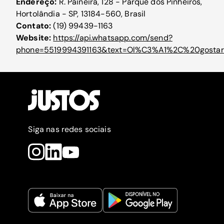
Endereço:
R. Paineira, 128 - Parque dos Pinheiros,
Hortolândia - SP, 13184-560, Brasil
Contato:
(19) 99439-1163
Website:
https://api.whatsapp.com/send?
phone=5519994391163&text=Ol%C3%A1%2C%20gos
Siga nas redes sociais