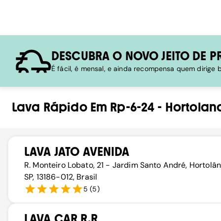
DESCUBRA O NOVO JEITO DE P
É fácil, é mensal, e ainda recompensa quem dirige
Lava Rápido
Em
Rp-6-24
-
Hortolan
LAVA JATO AVENIDA
R. Monteiro Lobato, 21 - Jardim Santo André, Hortolân
SP, 13186-012, Brasil
5
(
5
)
LAVA CAR R.R