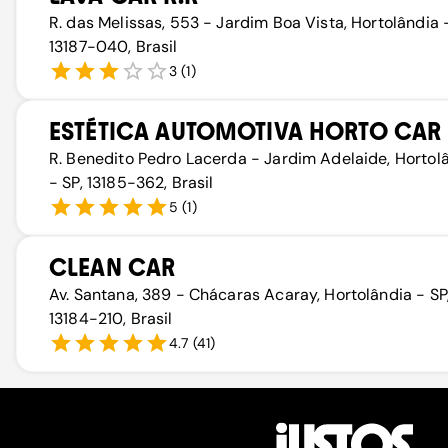
R. das Melissas, 553 - Jardim Boa Vista, Hortolândia -
13187-040, Brasil
3
(
1
)
ESTÉTICA AUTOMOTIVA HORTO CAR
R. Benedito Pedro Lacerda - Jardim Adelaide, Hortol
- SP, 13185-362, Brasil
5
(
1
)
CLEAN CAR
Av. Santana, 389 - Chácaras Acaray, Hortolândia - SP
13184-210, Brasil
4.7
(
41
)