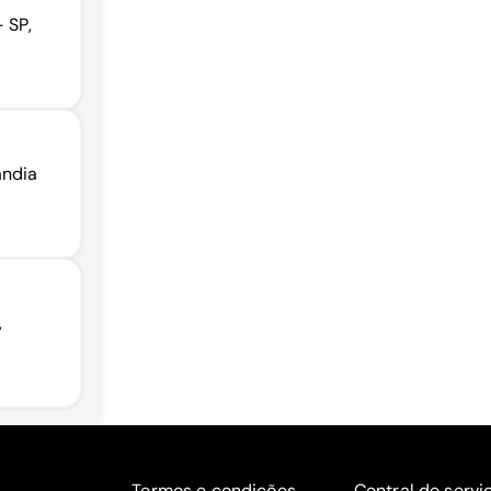
 SP,
ândia
,
Termos e condições
Central de servi