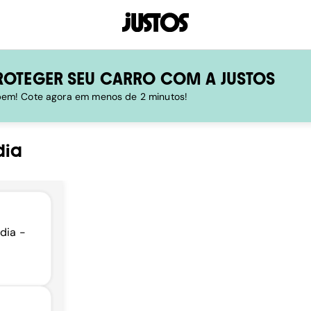
ROTEGER SEU CARRO COM A JUSTOS
 bem! Cote agora em menos de 2 minutos!
dia
dia -