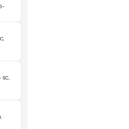
45-
C,
- SC,
,