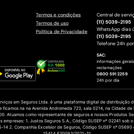
Termos e condições
Central de servi
(11) 5039-2195
Termos de uso
WhatsApp dias ú
Política de Privacidade
(11) 5039-2195
‍Telefone 24h por
SAC:
informações gerai
reclamações
‍0800 591 2259
24h por dia
erviços em Seguros Ltda. é uma plataforma digital de distribuição
 ficamos na na Avenida Andromeda 723, sala 0214, na Cidade de 
0. Atuamos como representante de seguros e nossos Produtos Se
as empresas: 1. Justos Seguros S.A., Código SUSEP nº 02241 sob o
14 2. Companhia Excelsior de Seguros, Código SUSEP nº 05690 
15414.620093/2021-31