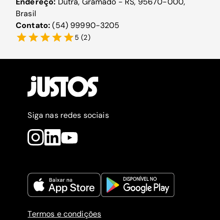
Endereço:
Dutra, Gramado - RS, 95670-000,
Brasil
Contato:
(54) 99990-3205
5
(
2
)
Siga nas redes sociais
Termos e condições