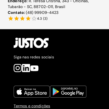
Endereço:
R. Teresa Cristina, 343 - Oficinas,
Tubarão - SC, 88702-011, Brasil
Contato:
(48) 99909-4423
4.3
(
3
)
Siga nas redes sociais
Termos e condições