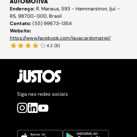
AUTOMOTIVA
Endereço:
R. Manaus, 593 - Hammarstron, Ijuí -
RS, 98700-000, Brasil
Contato:
(55) 99673-1354
Website:
https://www.facebook.com/lavacardomatiel/
4.2
(
6
)
Siga nas redes sociais