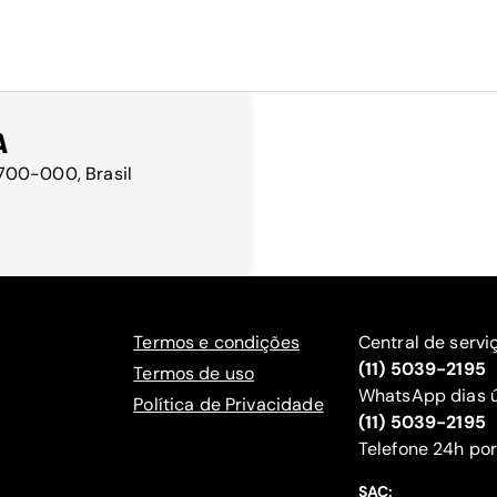
A
98700-000, Brasil
Termos e condições
Central de servi
(11) 5039-2195
Termos de uso
WhatsApp dias ú
Política de Privacidade
(11) 5039-2195
‍Telefone 24h por
SAC: