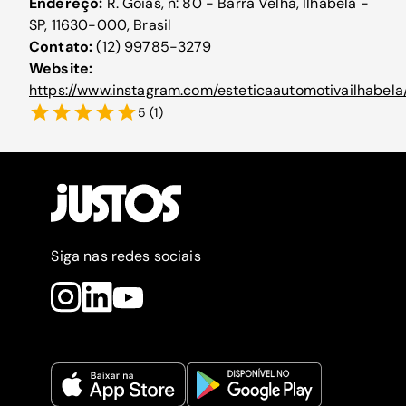
Endereço:
R. Goiás, n: 80 - Barra Velha, Ilhabela -
SP, 11630-000, Brasil
Contato:
(12) 99785-3279
Website:
https://www.instagram.com/esteticaautomotivailhabela
5
(
1
)
Siga nas redes sociais