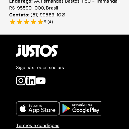
Endereço:
Av. Fernandes Bastos, 1150 - Tramandaí,
RS, 95590-000, Brasil
Contato:
(51) 99583-1021
5
(
4
)
Siga nas redes sociais
Termos e condições