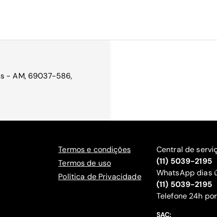
us - AM, 69037-586,
Termos e condições
Central de servi
(11) 5039-2195
Termos de uso
WhatsApp dias ú
Política de Privacidade
(11) 5039-2195
‍Telefone 24h por
SAC: