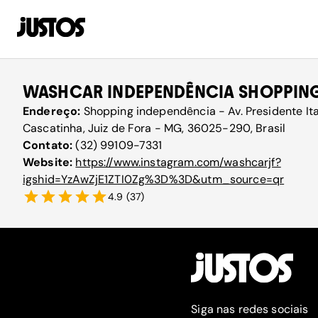
WASHCAR INDEPENDÊNCIA SHOPPIN
Endereço:
Shopping independência - Av. Presidente It
Cascatinha, Juiz de Fora - MG, 36025-290, Brasil
Contato:
(32) 99109-7331
Website:
https://www.instagram.com/washcarjf?
igshid=YzAwZjE1ZTI0Zg%3D%3D&utm_source=qr
4.9
(
37
)
Siga nas redes sociais