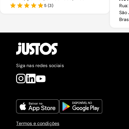
Rua:
5
(
3
)
São 
Bras
Siga nas redes sociais
Termos e condições