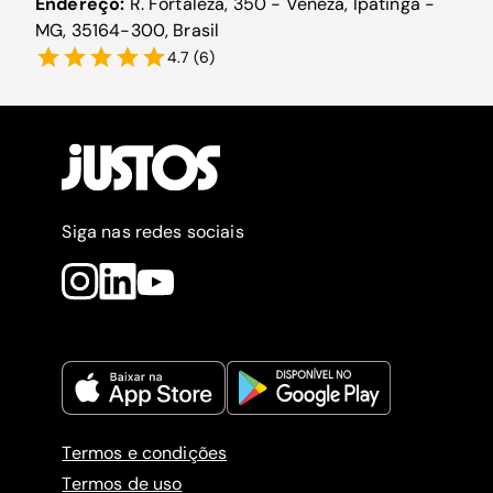
Endereço:
R. Fortaleza, 350 - Veneza, Ipatinga -
MG, 35164-300, Brasil
4.7
(
6
)
Siga nas redes sociais
Termos e condições
Termos de uso