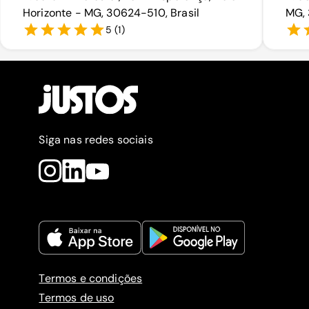
Horizonte - MG, 30624-510, Brasil
MG, 
5
(
1
)
Siga nas redes sociais
Termos e condições
Termos de uso