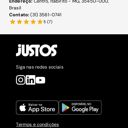
Endereço:
Centro, Itabirito - MG, 35450-000,
Brasil
Contato:
(31) 3561-0741
5
(
7
)
Siga nas redes sociais
Termos e condições