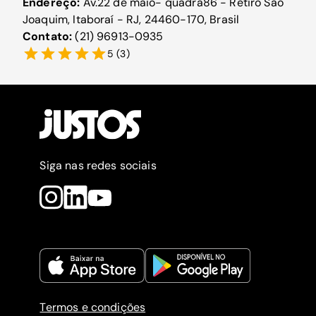
Endereço:
Av.22 de maio- quadra86 - Retiro São
Joaquim, Itaboraí - RJ, 24460-170, Brasil
Contato:
(21) 96913-0935
5
(
3
)
Siga nas redes sociais
Termos e condições