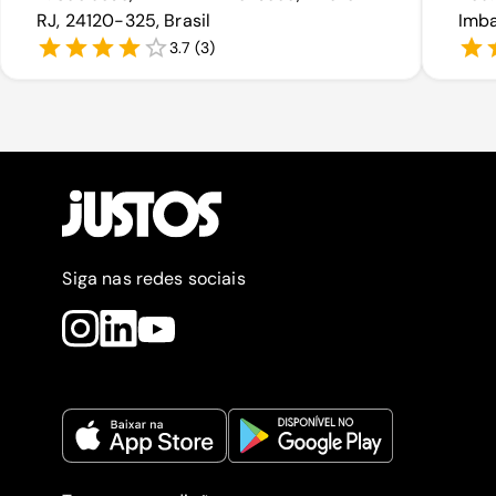
RJ, 24120-325, Brasil
Imba
3.7
(
3
)
Siga nas redes sociais