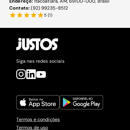
Endereço:
Itacoatiara, AM, 69100-000, Brasil
Contato:
(92) 99235-8512
5
(
1
)
Siga nas redes sociais
Termos e condições
Termos de uso