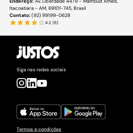
Endereço:
Av. Liberdade 4479 - Mamoud Amed,
Itacoatiara - AM, 69101-745, Brasil
Contato:
(92) 99199-0628
4.2
(
6
)
Siga nas redes sociais
Termos e condições