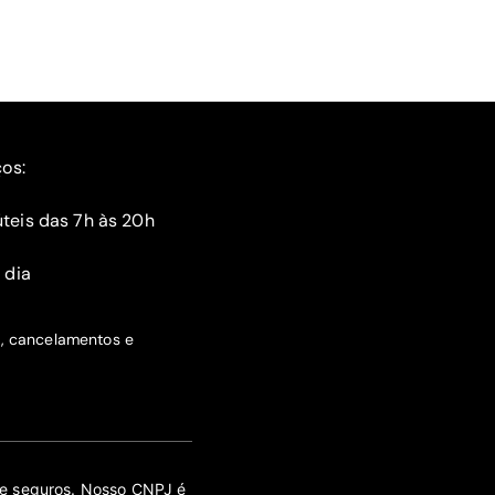
ços:
teis das 7h às 20h
 dia
s, cancelamentos e
 de seguros. Nosso CNPJ é