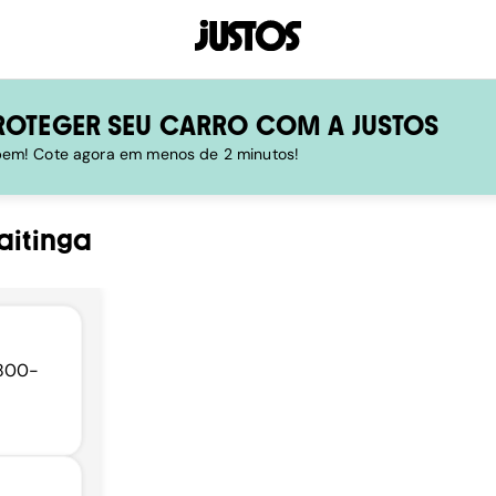
ROTEGER SEU CARRO COM A JUSTOS
 bem! Cote agora em menos de 2 minutos!
taitinga
1800-