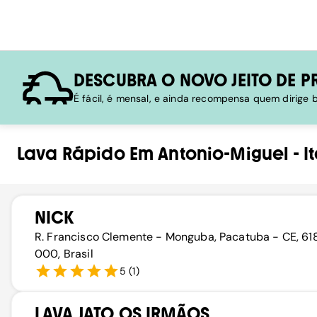
DESCUBRA O NOVO JEITO DE P
É fácil, é mensal, e ainda recompensa quem dirige
Lava Rápido
Em
Antonio-Miguel
-
I
NICK
R. Francisco Clemente - Monguba, Pacatuba - CE, 6
000, Brasil
5
(
1
)
LAVA JATO OS IRMÃOS