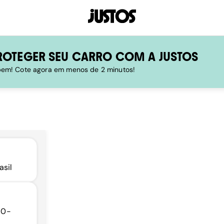
ROTEGER SEU CARRO COM A JUSTOS
 bem! Cote agora em menos de 2 minutos!
asil
80-