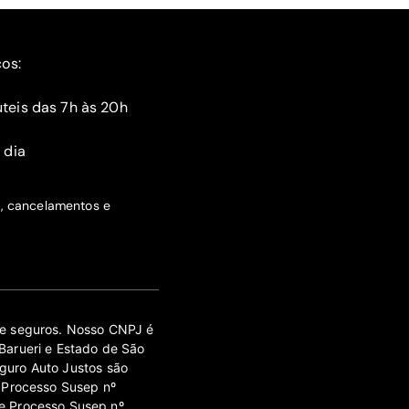
ços:
teis das 7h às 20h
 dia
s, cancelamentos e
 de seguros. Nosso CNPJ é
Barueri e Estado de São
guro Auto Justos são
 Processo Susep nº
e Processo Susep nº