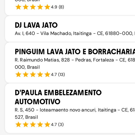
4.9
(
8
)
DJ LAVA JATO
Av. I, 640 - Vila Machado, Itaitinga - CE, 61880-000, 
PINGUIM LAVA JATO E BORRACHARI
R. Raimundo Matias, 828 - Pedras, Fortaleza - CE, 6
000, Brasil
4.7
(
13
)
D'PAULA EMBELEZAMENTO
AUTOMOTIVO
R. S, 450 - loteamaento novo ancuri, Itaitinga - CE, 
527, Brasil
4.7
(
3
)