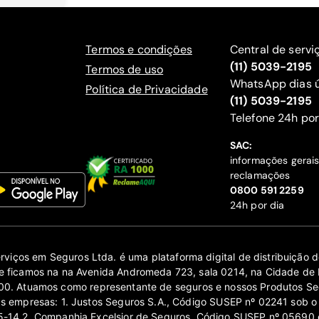
Termos e condições
Central de servi
(11) 5039-2195
Termos de uso
WhatsApp dias ú
Política de Privacidade
(11) 5039-2195
‍Telefone 24h por
SAC:
informações gerai
reclamações
‍0800 591 2259
24h por dia
erviços em Seguros Ltda. é uma plataforma digital de distribuição
 ficamos na na Avenida Andromeda 723, sala 0214, na Cidade de 
0. Atuamos como representante de seguros e nossos Produtos Se
as empresas: 1. Justos Seguros S.A., Código SUSEP nº 02241 sob o
14 2. Companhia Excelsior de Seguros, Código SUSEP nº 05690 