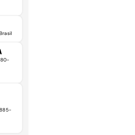
Brasil
A
1880-
61885-