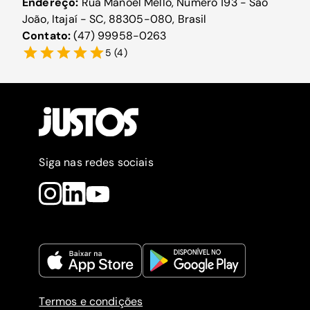
Endereço:
Rua Manoel Mello, Numero 193 - São
João, Itajaí - SC, 88305-080, Brasil
Contato:
(47) 99958-0263
5
(
4
)
Siga nas redes sociais
Termos e condições