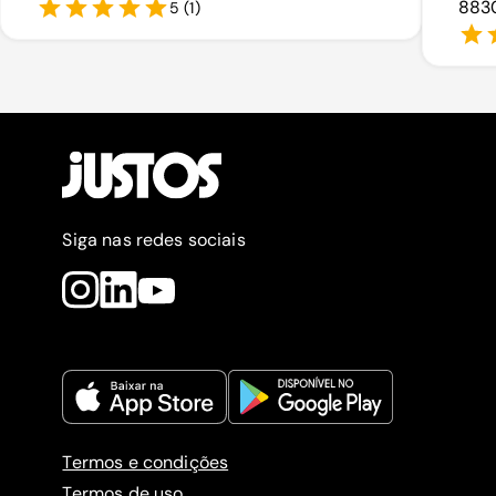
8830
5
(
1
)
Siga nas redes sociais
Termos e condições
Termos de uso