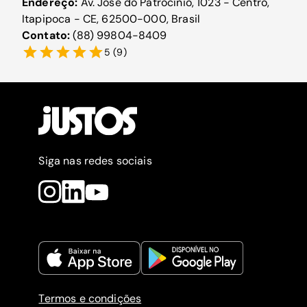
Endereço:
Av. José do Patrocínio, 1023 - Centro,
Itapipoca - CE, 62500-000, Brasil
Contato:
(88) 99804-8409
5
(
9
)
Siga nas redes sociais
Termos e condições