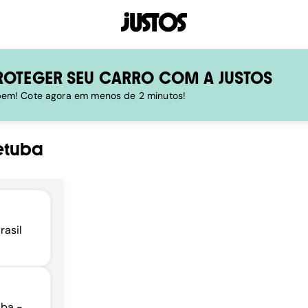
ROTEGER SEU CARRO COM A JUSTOS
 bem! Cote agora em menos de 2 minutos!
etuba
rasil
uba -