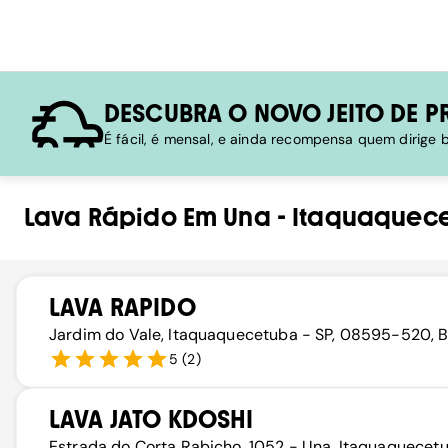
DESCUBRA O NOVO JEITO DE P
É fácil, é mensal, e ainda recompensa quem dirige
Lava Rápido
Em
Una
-
Itaquaquec
LAVA RAPIDO
Jardim do Vale, Itaquaquecetuba - SP, 08595-520, B
5
(
2
)
LAVA JATO KDOSHI
Estrada do Corta Rabicho, 1052 - Una, Itaquaquecet