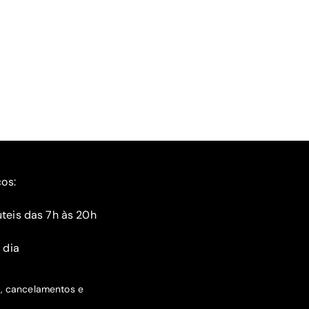
ços:
teis das 7h às 20h
 dia
s, cancelamentos e