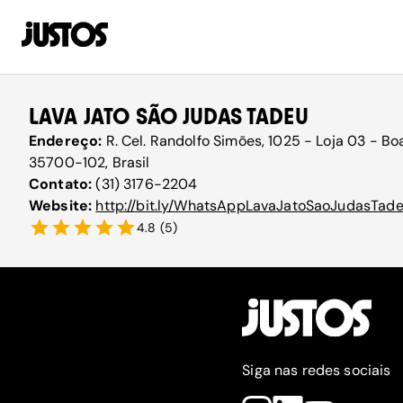
LAVA JATO SÃO JUDAS TADEU
Endereço:
R. Cel. Randolfo Simões, 1025 - Loja 03 - Bo
35700-102, Brasil
Contato:
(31) 3176-2204
Website:
http://bit.ly/WhatsAppLavaJatoSaoJudasTad
4.8
(
5
)
Siga nas redes sociais