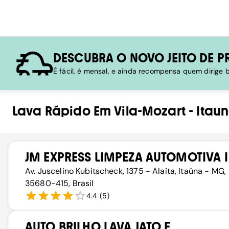
DESCUBRA O NOVO JEITO DE P
É fácil, é mensal, e ainda recompensa quem dirige
Lava Rápido
Em
Vila-Mozart
-
Itau
JM EXPRESS LIMPEZA AUTOMOTIVA I
Av. Juscelino Kubitscheck, 1375 - Alaíta, Itaúna - MG,
35680-415, Brasil
4.4
(
5
)
AUTO BRILHO LAVA JATO E