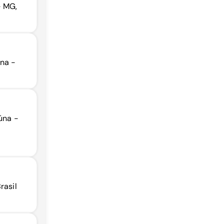
- MG,
úna -
úna -
rasil