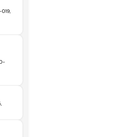
-019,
80-
,