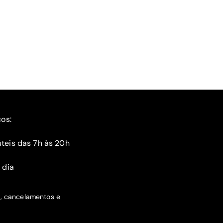
ços:
teis das 7h às 20h
 dia
s, cancelamentos e