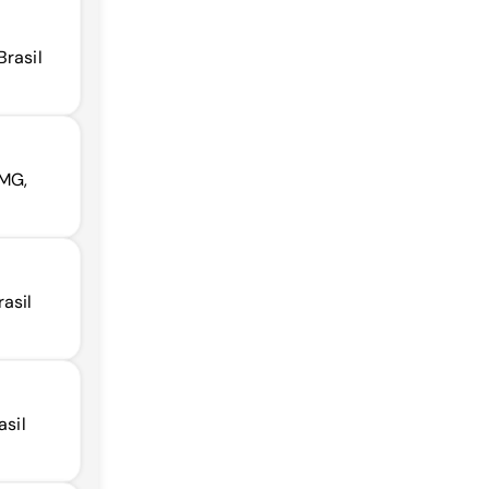
Brasil
 MG,
asil
asil