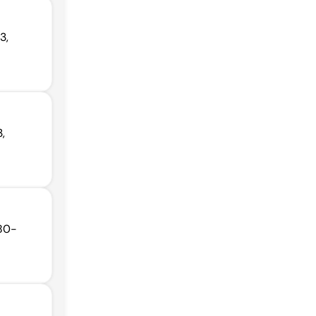
3,
,
680-