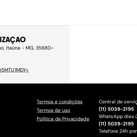
NIZAÇAO
ho, Itaúna - MG, 35680-
Yzg5MTU1MDY=
Termos e condições
Central de servi
(11) 5039-2195
Termos de uso
WhatsApp dias ú
Política de Privacidade
(11) 5039-2195
‍Telefone 24h por