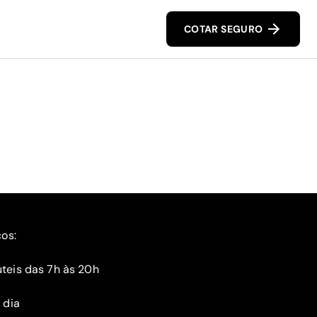
COTAR SEGURO
ços:
teis das 7h às 20h
 dia