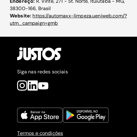
Endereço:
R. Vinte, 271 - St. Norte, Ituiutaba - MG,
38300-166, Brasil
Website:
https://automaxx-limpeza.ueniweb.com/?
utm_campaign=gmb
Siga nas redes sociais
Termos e condições