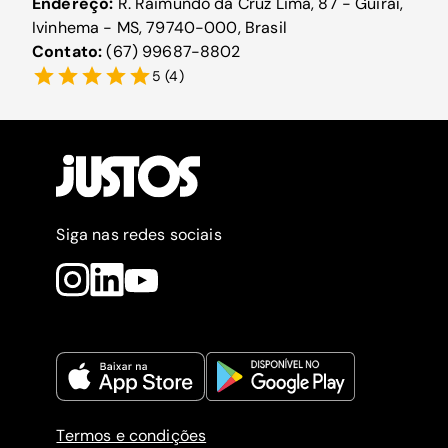
Endereço:
R. Raimundo da Cruz Lima, 87 - Guiraí,
Ivinhema - MS, 79740-000, Brasil
Contato:
(67) 99687-8802
5
(
4
)
Siga nas redes sociais
Termos e condições