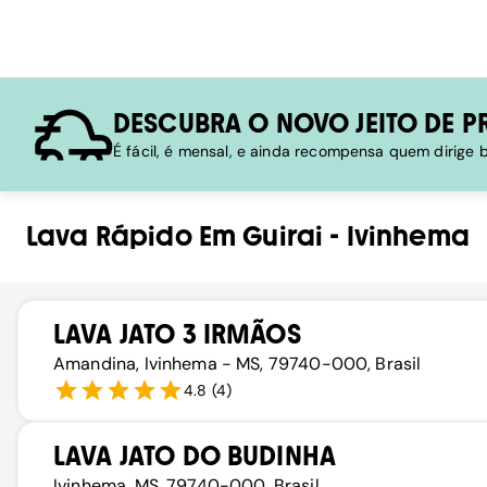
DESCUBRA O NOVO JEITO DE P
É fácil, é mensal, e ainda recompensa quem dirige
Lava Rápido
Em
Guirai
-
Ivinhema
LAVA JATO 3 IRMÃOS
Amandina, Ivinhema - MS, 79740-000, Brasil
4.8
(
4
)
LAVA JATO DO BUDINHA
Ivinhema, MS, 79740-000, Brasil