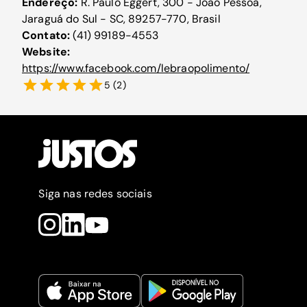
Endereço:
R. Paulo Eggert, 300 - João Pessoa,
Jaraguá do Sul - SC, 89257-770, Brasil
Contato:
(41) 99189-4553
Website:
https://www.facebook.com/lebraopolimento/
5
(
2
)
Siga nas redes sociais