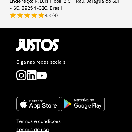
Endereço:
R. Luís Pícoli, 219 - Rau, Jaraguá do Sul
- SC, 89254-320, Brasil
4.8
(
4
)
Siga nas redes sociais
Termos e condições
Termos de uso