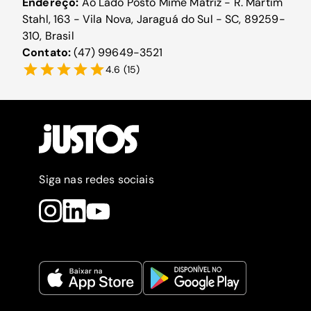
Endereço:
Ao Lado Posto Mime Matriz - R. Martim
Stahl, 163 - Vila Nova, Jaraguá do Sul - SC, 89259-
310, Brasil
Contato:
(47) 99649-3521
4.6
(
15
)
Siga nas redes sociais