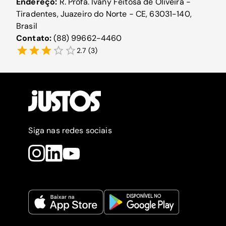
Endereço:
R. Profa. Ivany Feitosa de Oliveira -
Tiradentes, Juazeiro do Norte - CE, 63031-140,
Brasil
Contato:
(88) 99662-4460
2.7
(
3
)
Siga nas redes sociais