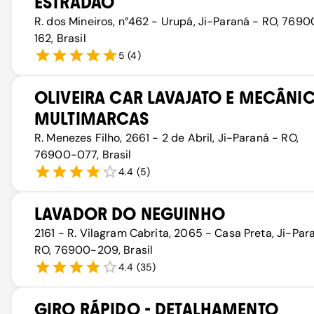
ESTRADÃO
R. dos Mineiros, n°462 - Urupá, Ji-Paraná - RO, 7690
162, Brasil
5
(
4
)
OLIVEIRA CAR LAVAJATO E MECÂNI
MULTIMARCAS
R. Menezes Filho, 2661 - 2 de Abril, Ji-Paraná - RO,
76900-077, Brasil
4.4
(
5
)
LAVADOR DO NEGUINHO
2161 - R. Vilagram Cabrita, 2065 - Casa Preta, Ji-Par
RO, 76900-209, Brasil
4.4
(
35
)
GIRO RÁPIDO - DETALHAMENTO