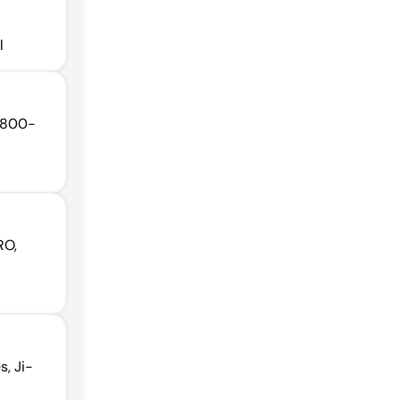
l
76800-
RO,
, Ji-