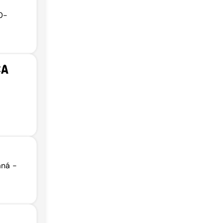
0-
CA
aná -