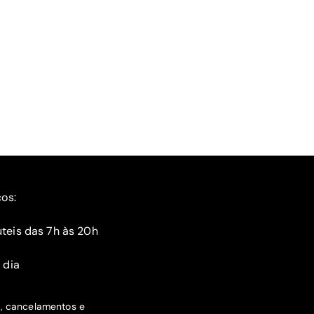
ços:
teis das 7h às 20h
 dia
s, cancelamentos e