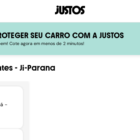
ROTEGER SEU CARRO COM A JUSTOS
 bem! Cote agora em menos de 2 minutos!
ntes
-
Ji-Parana
ná -