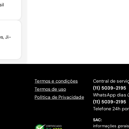
il
s, Ji-
Termos e condições
Central de servi
(11) 5039-2195
Termos de uso
WhatsApp dias ú
Política de Privacidade
(11) 5039-2195
‍Telefone 24h por
SAC:
informações gerai