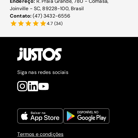
Endereço:
R. Praia Grande, 780 - Comasa,
Joinville - SC, 89228-100, Brasil
Contato:
(47) 3432-6556
4.7
(
34
)
Siga nas redes sociais
Termos e condições