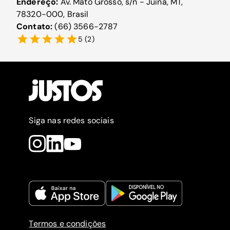
Endereço:
Av. Mato Grosso, s/n - Juína, MT,
78320-000, Brasil
Contato:
(66) 3566-2787
5
(
2
)
Siga nas redes sociais
Termos e condições