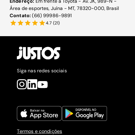
Endereço:
Em frente a Toyota - Av. JK, 989-N -
Área de esportes, Juína - MT, 78320-000, Brasil
Contato:
(66) 99986-9891
4.7
(
21
)
Siga nas redes sociais
Termos e condições