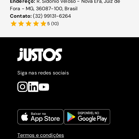
Endereço:
R. Sidônio Veloso - Nova Era, Juiz de
Fora - MG, 36087-100, Brasil
Contato:
(32) 99131-6264
5
(
10
)
Siga nas redes sociais
Termos e condições