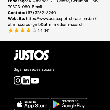
Endereço:
R. América, 2 - Centro, Corumbá - MS,
79303-080, Brasil
Contato:
(67) 3232-8240
Website:
https://www.postospetrobras.com.br/?
utm_source=gmb&utm_medium=search
4.4
(
141
)
Siga nas redes sociais