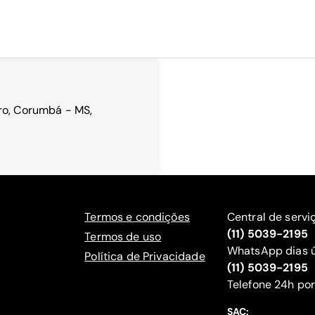
ro, Corumbá - MS,
Termos e condições
Central de servi
(11) 5039-2195
Termos de uso
WhatsApp dias ú
Política de Privacidade
(11) 5039-2195
‍Telefone 24h por
SAC: