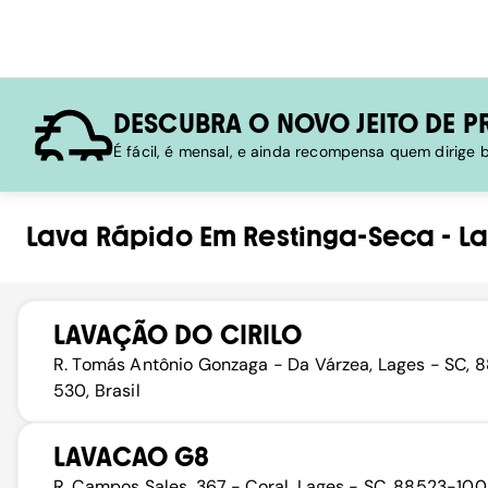
DESCUBRA O NOVO JEITO DE P
É fácil, é mensal, e ainda recompensa quem dirige
Lava Rápido
Em
Restinga-Seca
-
L
LAVAÇÃO DO CIRILO
R. Tomás Antônio Gonzaga - Da Várzea, Lages - SC, 8
530, Brasil
LAVACAO G8
R. Campos Sales, 367 - Coral, Lages - SC, 88523-100