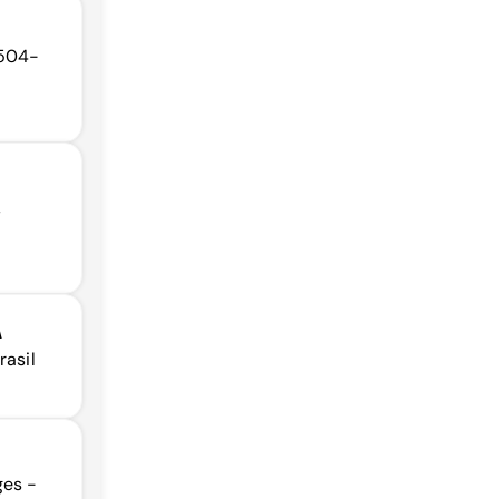
8504-
,
A
rasil
ges -