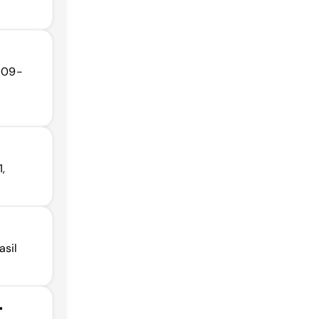
8509-
,
asil
-