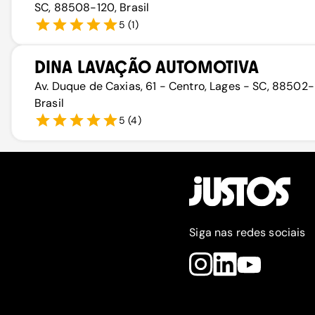
SC, 88508-120, Brasil
5
(
1
)
DINA LAVAÇÃO AUTOMOTIVA
Av. Duque de Caxias, 61 - Centro, Lages - SC, 88502-
Brasil
5
(
4
)
Siga nas redes sociais