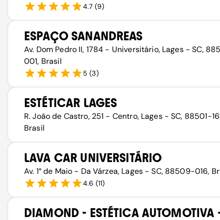
4.7
(
9
)
ESPAÇO SANANDREAS
Av. Dom Pedro II, 1784 - Universitário, Lages - SC, 8
001, Brasil
5
(
3
)
ESTÉTICAR LAGES
R. João de Castro, 251 - Centro, Lages - SC, 88501-161
Brasil
LAVA CAR UNIVERSITÁRIO
Av. 1° de Maio - Da Várzea, Lages - SC, 88509-016, Br
4.6
(
11
)
DIAMOND - ESTÉTICA AUTOMOTIVA 