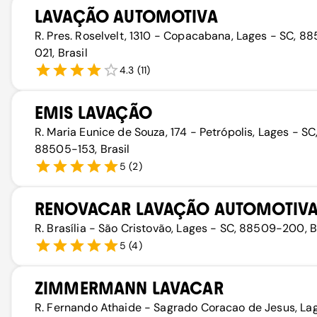
LAVAÇÃO AUTOMOTIVA
R. Pres. Roselvelt, 1310 - Copacabana, Lages - SC, 8
021, Brasil
4.3
(
11
)
EMIS LAVAÇÃO
R. Maria Eunice de Souza, 174 - Petrópolis, Lages - SC
88505-153, Brasil
5
(
2
)
RENOVACAR LAVAÇÃO AUTOMOTIV
R. Brasília - São Cristovão, Lages - SC, 88509-200, B
5
(
4
)
ZIMMERMANN LAVACAR
R. Fernando Athaide - Sagrado Coracao de Jesus, La