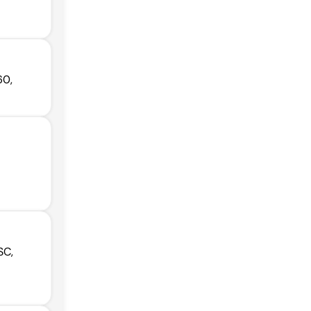
60,
SC,