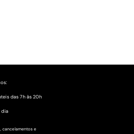
ços:
teis das 7h às 20h
 dia
s, cancelamentos e