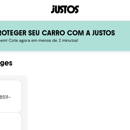
ROTEGER SEU CARRO COM A JUSTOS
 bem! Cote agora em menos de 2 minutos!
ages
8511-
,