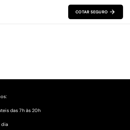
COTAR SEGURO
ços:
teis das 7h às 20h
 dia