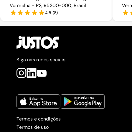
Vermelha - RS, 95300-000, Brasil
Verm
4.5
(
8
)
Siga nas redes sociais
Termos e condições
Termos de uso