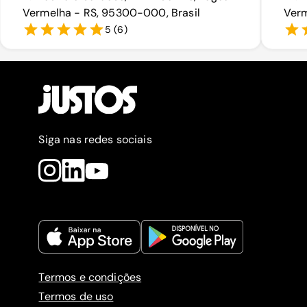
Vermelha - RS, 95300-000, Brasil
Verm
5
(
6
)
Siga nas redes sociais
Termos e condições
Termos de uso