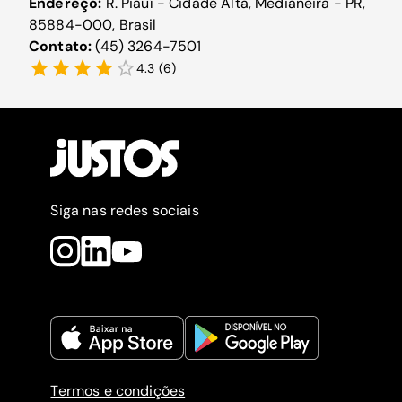
Endereço:
R. Piauí - Cidade Alta, Medianeira - PR,
85884-000, Brasil
Contato:
(45) 3264-7501
4.3
(
6
)
Siga nas redes sociais
Termos e condições